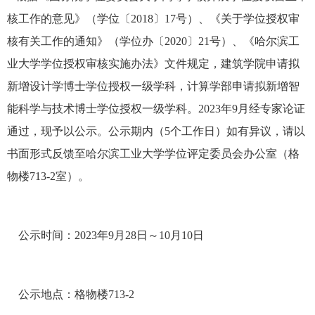
核工作的意见》（学位〔
2018
〕
17
号）、《关于学位授权审
核有关工作的通知》（学位办〔
2020
〕
21
号）、《哈尔滨工
业大学学位授权审核实施办法》文件规定，建筑学院申请拟
新增设计学博士学位授权一级学科，计算学部申请拟新增智
能科学与技术博士学位授权一级学科。
2023
年
9
月经专家论证
通过，现予以公示。公示期内（
5
个工作日）如有异议，请以
书面形式反馈至哈尔滨工业大学学位评定委员会办公室（格
物楼
713-2
室）。
公示时间：
2023
年
9
月
28
日～
10
月
10
日
公示地点：格物楼
713-2