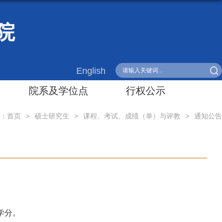
院
English
院系及学位点
行权公示
：
首页
>
硕士研究生
>
课程、考试、成绩（单）与评教
>
通知公告
学分。