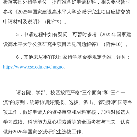
极落实国外留学单位、提前准备好申请材料，相关要求暂时
参考《202
5
年国家建设高水平大学公派研究生项目应提交的
申请材料及说明》（附件
9）。
5
．
申请过程中如有疑问，可
暂时参考
《
202
5
年国家建
设高水平大学公派研究生项目常见问题解答》（附件
10）。
6．
其他未尽事宜以国家留学基金委规定为准，详见：
https://www.csc.edu.cn/chuguo
。
请各院
、学
部
、校区
按照严格
“
三个面向
”
和
“
三个一
流
”
的原则，统筹协调好预报、选拔、派出、管理和回国等各
项工作，做好申请人的资格审查和材料审核，加强对候选人
学习成绩、科研能力及心理素质等的全面考核与把关，认真
做好
202
6
年国家公派研究生选拔工作。