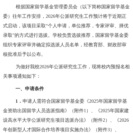
根据国家留学基金管理委员会（以下简称国家留学基金
委）往年工作安排，
202
6
年公派研究生工作预计将于近期正
式启动，该项目采取
“
个人申请，单位推荐，专家评审、择优
录取
”
的方式进行选拔。学校负责选拔推荐，国家留学基金委
组织专家评审并确定拟选派人员名单，经教育部、财政部审
核批准后予以公布。
为做好我校
202
6
年公派研究生工作，现将校内预报名相
关事项通知如下：
一、申请条件
1．
申请人需符合国家留学基金委《
202
5
年国家留学基
金资助出国留学人员选派
指南
》（附件
1）、《202
5
年国家建
设高水平大学公派研究生项目选派办法》（附件
2）、《202
6
年创新型人才国际合作培养项目实施办法》（附件
3）、