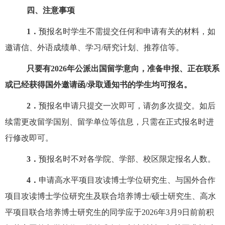
四、注意事项
1
．
预报名时学生不需提交任何和申请有关的材料，如
邀请信、外语成绩单、学习
/研究计划、推荐信等。
只要有
202
6
年公派出国留学意向，准备申报、正在联系
或已经获得国外邀请函
/录取通知书的学生均可报名。
2
．
预报名申请只提交一次即可，请勿多次提交。如后
续需更改留学国别、留学单位等信息，只需在正式报名时进
行修改即可。
3
．
预报名时不对各学院
、学
部
、校区
限定报名人数。
4
．
申请高水平项目
攻读博士学位研究生
、与国外合作
项目攻读博士学位研究生及联合培养博士
/硕士研究生
、
高水
平项目联合培养博士研究生
的同学应于
202
6
年
3月9日前前积