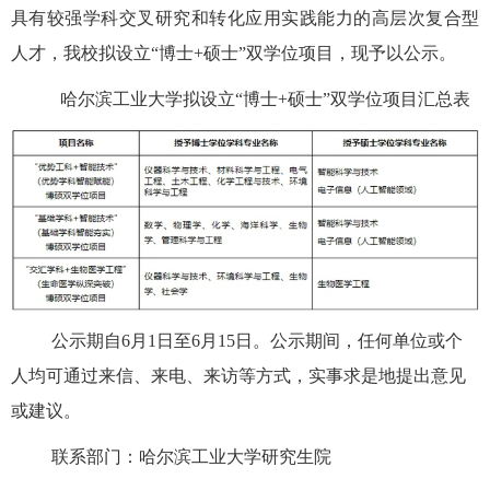
具有较强学科交叉研究和转化应用实践能力的高层次复合型
人才，我校拟设立
“
博士
+
硕士
”
双学位项目，现予以公示。
哈尔滨工业大学拟设立
“
博士
+
硕士
”
双学位项目汇总表
公示期自
6
月
1
日至
6
月
15
日。公示期间，任何单位或个
人均可通过来信、来电、来访等方式，实事求是地提出意见
或建议。
联系部门：哈尔滨工业大学研究生院