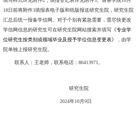
填写样式详见附件
2
，填报登记表详见附件
3
。请各学院
10
月
18
日前将附件
3
填报表电子版和纸版报送研究生院，研究生院
汇总后统一报备学信网。对于个别有紧急需要，需尽快更改
学信网信息的研究生可在研究生院网站搜索并填写
《专业学
位研究生按类别或领域毕业及授予学位信息变更表》
，由学
院单独上报研究生院。
联系人：王老师，联系电话：
86413971
。
研究生院
2024
年
10
月
9
日