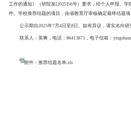
工作的通知》（研院发
[2025]56
号）要求，经个人申报、学
件。学校推荐结题的项目，由省教育厅审核确定最终结题项
公示期自
2025
年
7
月
4
日至
8
日。如有异议，请实名向研
联系人：英爽，电话：
86413871
，电子信箱：
yingshua
附件：推荐结题名单.xls