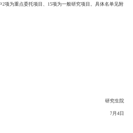
中
2
项为重点委托项目、
15
项为一般研究项目。具体名单见附
研究生院
7
月
4
日