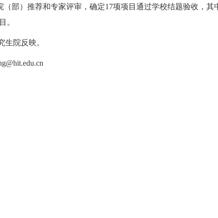
院（部）推荐和专家评审，确定
17
项项目通过学校结题验收，其
目。
究生院反映。
ng@hit.edu.cn