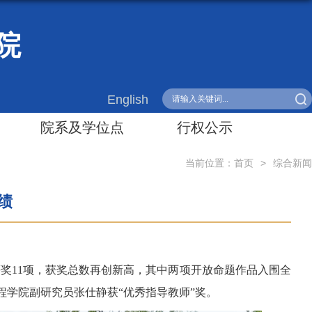
院
English
院系及学位点
行权公示
当前位置：
首页
>
综合新闻
绩
奖11项，获奖总数再创新高，其中两项开放命题作品入围全
程学院副研究员张仕静获“优秀指导教师”奖。