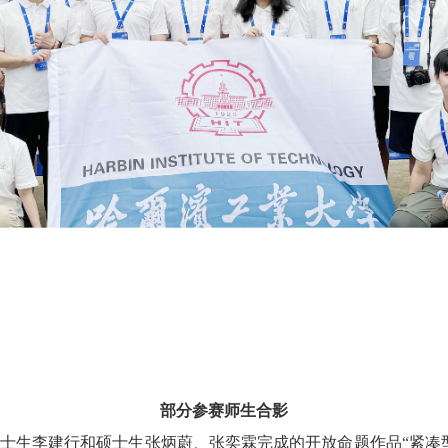
部分参赛师生合影
士生李建行和硕士生张炳蔚、张奕霖完成的开放命题作品“紧凑