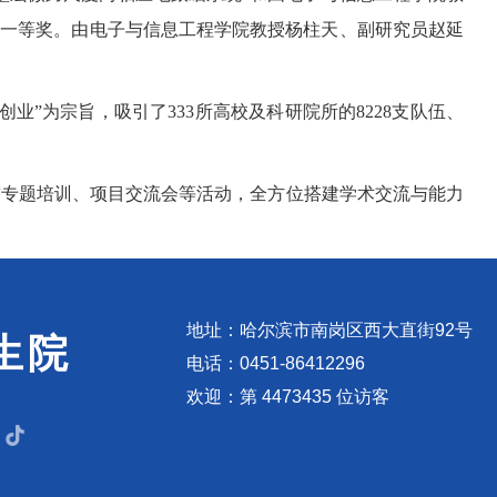
获一等奖。由电子与信息工程学院教授杨柱天、副研究员赵延
。
”为宗旨，吸引了333所高校及科研院所的8228支队伍、
前专题培训、项目交流会等活动，全方位搭建学术交流与能力
地址：哈尔滨市南岗区西大直街92号
生院
电话：0451-86412296
欢迎：第
4
4
7
3
4
3
5
位访客