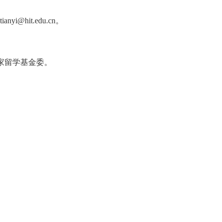
tianyi
@hit.edu.cn。
家留学基金委。