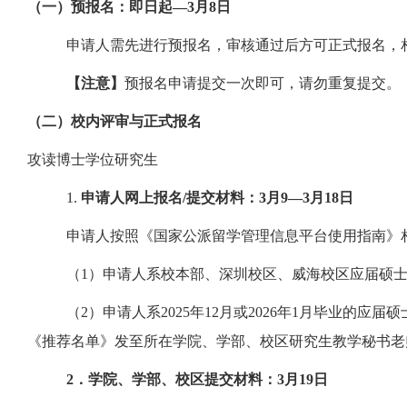
（一）预报名：
即日
起
—3月
8
日
申请人需先进行预报名，审核通过后方可正式报名，
【注意】
预报名申请提交一次即可，请勿重复提交。
（二）
校内评审与正式报名
攻读博士学位研究生
1.
申请人网上报名
/提交材料：
3月
9
—
3
月
1
8
日
申请人按照《国家公派留学管理信息平台使用指南》
（
1）申请人系校本部、深圳校区、威海校区应届硕
（
2）申请人系202
5
年
12月或202
6
年
1月毕业的应届硕
《推荐名单》发至所在学院、学部、校区研究生教学秘书老
2
．学院、学部、校区提交材料：
3月
19
日