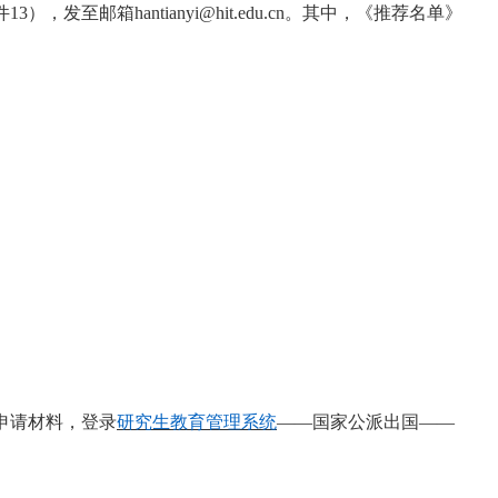
件
13
），发至邮箱
han
tianyi
@hit.edu.cn。其中，《推荐名单》
备申请材料，登录
研究生教育管理系统
——国家公派出国——