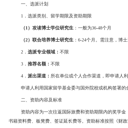
一、选派计划
1．选派类别、留学期限及资助期限
（
1
）
攻读博士学位研究生
：一般为
3
6-48
个月
（
2
）
联合培养博士研究生
：
6-24个月。需注意，博
2
．
选派专业领域：
不限
3
．
推荐名额：
不限
4
．
派出渠道：
所在单位或个人合作渠道，即申请人
申请人利用国家留学基金委与国外院校或机构签署的
二、资助内容及标准
资助内容为一次往返国际旅费和资助期限内的奖学金
书籍资料费、板凳费、签证延长费等。资助标准按照《财政