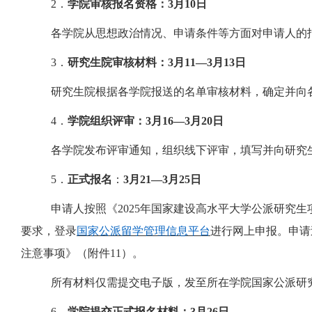
2．
学院审核报名资格：
3月
1
0
日
各学院从思想政治情况、申请条件等方面对申请人的
3．
研究生院审核材料：
3月1
1
—
3
月
1
3
日
研究生院根据各学院报送的名单审核材料，确定并向
4．
学院组织评审：
3月1
6
—
3
月
2
0
日
各学院发布评审通知，组织线下评审，填写并向研究
5
．
正式报名
：
3月
2
1
—
3
月
2
5
日
申请人按照《
2025年国家建设高水平大学公派研究
要求，登录
国家公派留学管理信息平台
进行网上申报。申请
注意事项》（附件
11
）。
所有材料仅需提交电子版，发至所在学院国家公派研
6
．
学院提交正式报名材料：
3月2
6
日