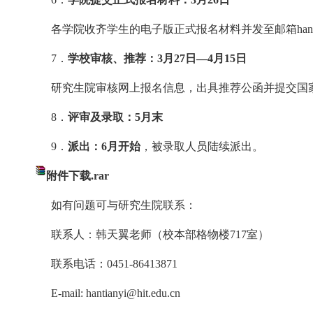
各学院收齐学生的电子版正式报名材料并发至邮箱
han
7
．
学校审核、推荐：
3月2
7
日
—4月15日
研究生院审核网上报名信息，出具推荐公函并提交国
8
．
评审及录取：
5月末
9
．
派出：
6
月开始
，被录取人员陆续派出。
附件下载.rar
如有问题可与研究生院联系：
联系人：韩天翼老师（校本部格物楼
7
17
室）
联系电话：
0
451-
864
13871
E-mail: hantianyi@hit.edu.cn