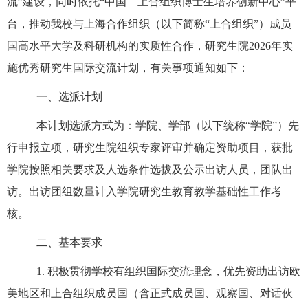
流
”
建设，
同时
依
托
“中国
—上合
组织博士生培养创新中心
”平
台，
推动我校与上海合作组织（以下
简称
“上合组织”
）成员
国高水平大学及科研机构的实质性合作
，研究生院
2026
年实
施优秀研究生国际交流计划，有关事项通知如下：
一、选派计划
本计划选派方式为：学院、学部
（以下统称
“学院”）先
行申报立项，研究生院组织专家评审并确定资助项目，获批
学院按照相关要求及人选条件选拔及公示出访人员，团队出
访。出访
团组数量
计入学院研究生教育教学基础性工作考
核
。
二、
基本要求
1.
积极贯彻学校有组织国际交流理念，
优先资助出访欧
美地区和上合组织成员国（含正式成员国、观察国、对话伙