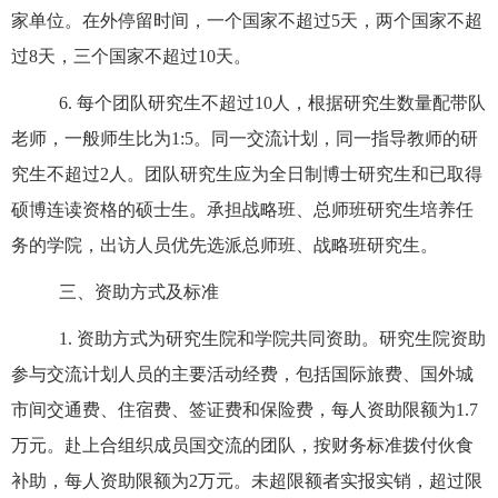
家单位。在外停留时间，一个国家不超过
5
天，两个国家不超
过
8
天，三个国家不超过
10
天。
6.
每个团队研究生不超过
10
人，根据研究生数量配带队
老师，一般师生比为
1:5
。同一交流计划，同一指导教师的研
究生不超过
2
人。团队研究生应
为
全日制博士研究生和已取得
硕博连读资格的硕士生。承担战略班、总师班研究生培养任
务的学院，出访人员优先
选派
总师班、战略班研究生。
三
、资助
方式及标准
1.
资助方式为研究生院和学院共同资助。研究生
院资助
参与交流计划人员的主要活动经费，包括国际旅费、国外城
市间交通费、住宿费、
签证费
和
保险费，每人
资助
限
额
为
1.7
万元
。赴上合组织成员国交流的团队，按
财务标准
拨付伙食
补助，每人资助限额为
2
万元。
未超限额者实报实销，超过限