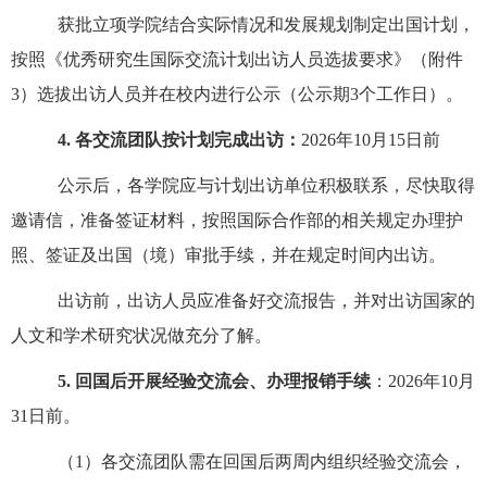
获批立项学院结合实际情况和发展规划制定出国计划，
按照《优秀研究生国际交流计划出访人员选拔要求》（附件
3
）选拔出访人员并在校内进行公示（公示期
3
个工作日）。
4.
各交流团队按计划完成出访：
2026
年
10
月
15
日前
公示后，各学院应与计划出访单位积极联系，尽快取得
邀请信，准备签证材料，按照国际合作部的相关规定办理护
照、签证及出国（境）审批手续，并在规定时间内出访。
出访前，出访人员应准备好交流报告，并对出访国家的
人文和学术研究状况做充分了解。
5.
回国后开展经验交流会、办理报销手续
：
2026
年
10
月
3
1
日前。
（
1
）各交流团队需在回国后两周内组织经验交流会，