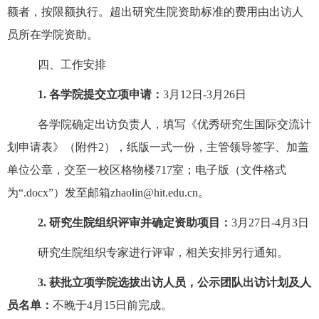
额者，按限额执行。超出研究生院资助标准的费用由出访人
员所在学院资助。
四、
工作安排
1.
各学院提交立项申请：
3
月
12
日
-3
月
26
日
各学院确定出访负责人，填写《优秀研究生国际交流计
划申请表》（附件
2
），纸版一式一份，主管领导签字、加盖
单位公章，交至一校区格物楼
7
17
室；电子版（文件格式
为
“
.docx
”）发至邮箱
zhaolin@hit.edu.cn
。
2.
研究生院组织评审并确定资助项目：
3
月
27
日
-4
月
3
日
研究生院
组织专家进行评审，相关安排另行通知。
3.
获批立项学院选拔出访人员，公示团队出访计划及人
员名单：
不晚于
4
月
15
日前完成。