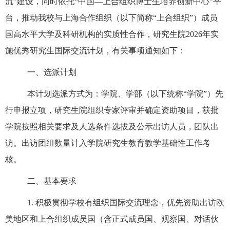
流
”
建设，
同时
依
托
“中国
—上合
组织博士生培养创新中心
”平
台，
推动我校与上海合作组织（以下
简称
“上合组织”
）成员
国高水平大学及科研机构的实质性合作
，研究生院
2026
年实
施优秀研究生国际交流计划，有关事项通知如下：
一、选派计划
本计划选派方式为：学院、学部
（以下统称
“学院”）先
行申报立项，研究生院组织专家评审并确定资助项目，获批
学院按照相关要求及人选条件选拔及公示出访人员，团队出
访。出访
团组数量
计入学院研究生教育教学基础性工作考
核
。
二、
基本要求
1.
积极贯彻学校有组织国际交流理念，
优先资助出访欧
美地区和上合组织成员国（含正式成员国、观察国、对话伙