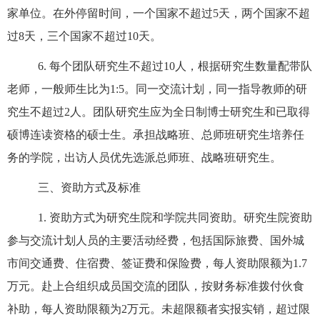
家单位。在外停留时间，一个国家不超过
5
天，两个国家不超
过
8
天，三个国家不超过
10
天。
6.
每个团队研究生不超过
10
人，根据研究生数量配带队
老师，一般师生比为
1:5
。同一交流计划，同一指导教师的研
究生不超过
2
人。团队研究生应
为
全日制博士研究生和已取得
硕博连读资格的硕士生。承担战略班、总师班研究生培养任
务的学院，出访人员优先
选派
总师班、战略班研究生。
三
、资助
方式及标准
1.
资助方式为研究生院和学院共同资助。研究生
院资助
参与交流计划人员的主要活动经费，包括国际旅费、国外城
市间交通费、住宿费、
签证费
和
保险费，每人
资助
限
额
为
1.7
万元
。赴上合组织成员国交流的团队，按
财务标准
拨付伙食
补助，每人资助限额为
2
万元。
未超限额者实报实销，超过限