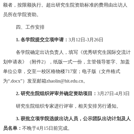
额者，按限额执行。超出研究生院资助标准的费用由出访人
员所在学院资助。
四、
工作安排
1.
各学院提交立项申请：
3
月
12
日
-3
月
26
日
各学院确定出访负责人，填写《优秀研究生国际交流计
划申请表》（附件
2
），纸版一式一份，主管领导签字、加盖
单位公章，交至一校区格物楼
7
17
室；电子版（文件格式
为
“
.docx
”）发至邮箱
zhaolin@hit.edu.cn
。
2.
研究生院组织评审并确定资助项目：
3
月
27
日
-4
月
3
日
研究生院
组织专家进行评审，相关安排另行通知。
3.
获批立项学院选拔出访人员，公示团队出访计划及人
员名单：
不晚于
4
月
15
日前完成。