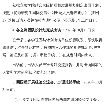
获批立项学院结合实际情况和发展规划制定出国计划，
按照《优秀研究生国际交流计划出访人员选拔要求》（附件
3
）选拔出访人员并在校内进行公示（公示期
3
个工作日）。
4.
各交流团队按计划完成出访：
2026
年
10
月
15
日前
公示后，各学院应与计划出访单位积极联系，尽快取得
邀请信，准备签证材料，按照国际合作部的相关规定办理护
照、签证及出国（境）审批手续，并在规定时间内出访。
出访前，出访人员应准备好交流报告，并对出访国家的
人文和学术研究状况做充分了解。
5.
回国后开展经验交流会、办理报销手续
：
2026
年
10
月
3
1
日前。
（
1
）各交流团队需在回国后两周内组织经验交流会，