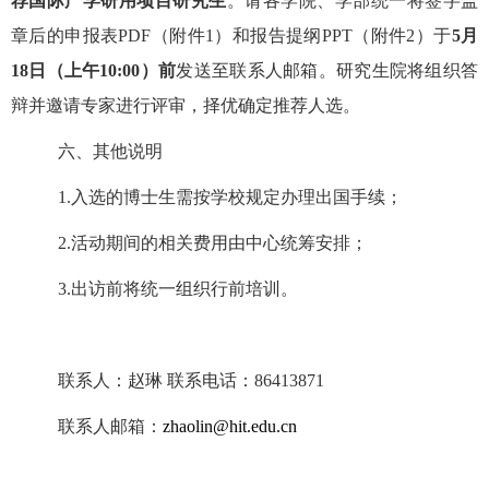
荐国际产学研用项目研究生
。请各学院、学部统一将签字盖
章后的申报表
PDF
（附件
1
）和报告提纲
PPT
（附件
2
）于
5
月
18
日（上午
10:00
）前
发送至联系人邮箱。研究生院将组织答
辩并邀请专家进行评审，择优确定推荐人选。
六、其他说明
1.
入选的博士生需按学校规定办理出国手续；
2.
活动期间的相关费用由中心统筹安排；
3.
出访前将统一组织行前培训。
联系人：赵琳
联系电话：
86413871
联系人邮箱：
zhaolin@hit.edu.cn