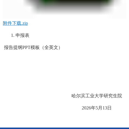
附件下载.zip
.
申报表
2.
报告提纲
PPT
模板（全英文）
哈尔滨工业大学研究生院
2026
年
5
月
13
日