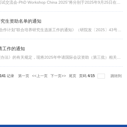
由中国教育国际交流协会主办的第十七届“2025博士生国际招生面试交流会-PhD Workshop China 2025”将分别于2025年9月25日在上海、9月27日在北京举办。...
研究生资助名单的通知
研院发〔2025〕66号按照《关于开展2025年“世界顶尖大学战略合作计划”联合培养研究生选派工作的通知》（研院发〔2025〕43号）相关要求，经过个人申请...
请工作的通知
研院发〔2025〕63号根据《哈尔滨工业大学研究生国际交流管理办法》的有关规定，现将2025年申请国际会议资助（第三批）相关事宜通知如下：一、资助范围...
141
记录
第一页
<<上一页
下一页>>
尾页
页码
4
/
15
跳转到