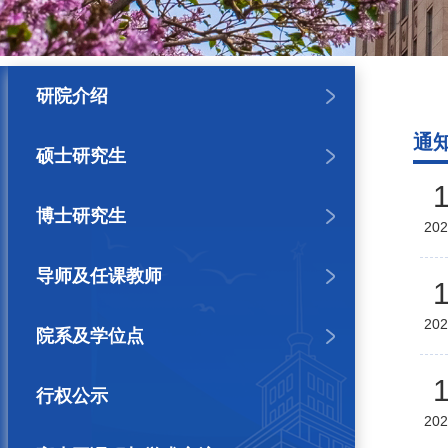
研院介绍
通
硕士研究生
博士研究生
202
导师及任课教师
202
院系及学位点
行权公示
202