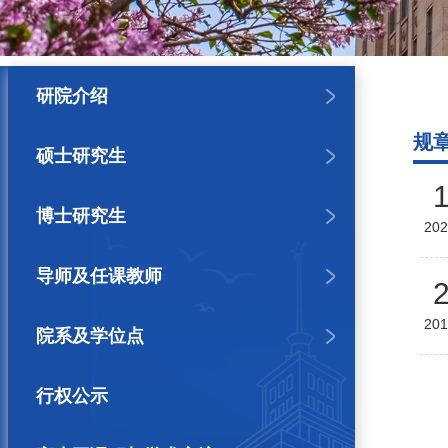
研院介绍
规
硕士研究生
博士研究生
202
导师及任课教师
201
院系及学位点
行权公示